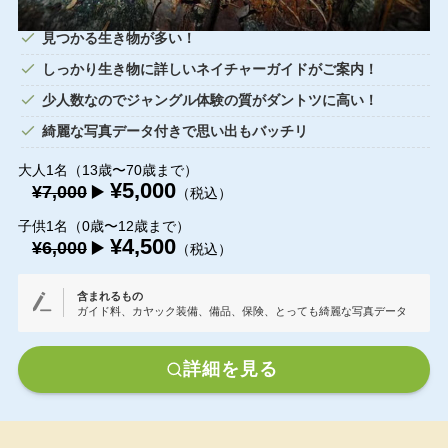
見つかる生き物が多い！
しっかり生き物に詳しいネイチャーガイドがご案内！
少人数なのでジャングル体験の質がダントツに高い！
綺麗な写真データ付きで思い出もバッチリ
大人1名（13歳〜70歳まで）
¥5,000
¥7,000
▶️
（税込）
子供1名（0歳〜12歳まで）
¥4,500
¥6,000
▶️
（税込）
含まれるもの
ガイド料、カヤック装備、備品、保険、とっても綺麗な写真データ
詳細を見る