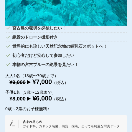
宮古島の秘境を探検したい！
絶景のドローン撮影付き
世界的にも珍しい天然記念物の鍾乳石スポットへ！
初心者だけど安心して参加したい
本物の宮古ブルーの絶景を見たい！
大人1名（13歳〜70歳まで）
¥7,000
¥9,000
▶️
（税込）
子供1名（3歳〜12歳まで）
¥6,000
¥8,000
▶️
（税込）
0歳～2歳のお子様無料♪
含まれるもの
ガイド料、カヤック装備、備品、保険、とっても綺麗な写真データ