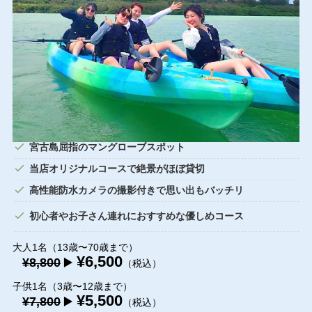
宮古島屈指のマングローブスポット
当店オリジナルコースで絶景がほぼ貸切
高性能防水カメラの撮影付きで思い出もバッチリ
初心者やお子さん連れにおすすめな優しめコース
大人1名（13歳〜70歳まで）
¥6,500
¥8,800
▶️
（税込）
子供1名（3歳〜12歳まで）
¥5,500
¥7,800
▶️
（税込）