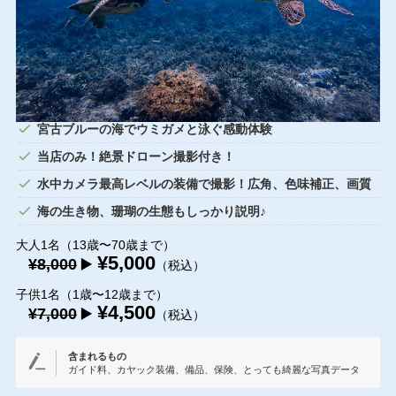
宮古ブルーの海でウミガメと泳ぐ感動体験
当店のみ！絶景ドローン撮影付き！
水中カメラ最高レベルの装備で撮影！広角、色味補正、画質
海の生き物、珊瑚の生態もしっかり説明♪
大人1名（13歳〜70歳まで）
¥5,000
¥8,000
▶️
（税込）
子供1名（1歳〜12歳まで）
¥4,500
¥7,000
▶️
（税込）
含まれるもの
ガイド料、カヤック装備、備品、保険、とっても綺麗な写真データ