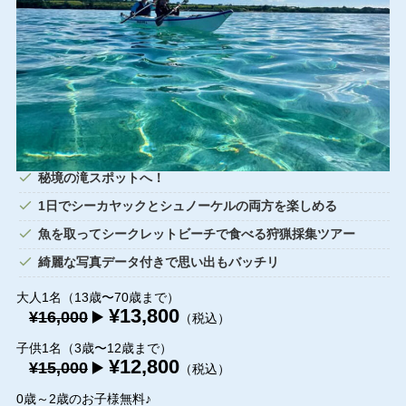
秘境の滝スポットへ！
1日でシーカヤックとシュノーケルの両方を楽しめる
魚を取ってシークレットビーチで食べる狩猟採集ツアー
綺麗な写真データ付きで思い出もバッチリ
大人1名（13歳〜70歳まで）
¥13,800
¥16,000
▶️
（税込）
子供1名（3歳〜12歳まで）
¥12,800
¥15,000
▶️
（税込）
0歳～2歳のお子様無料♪